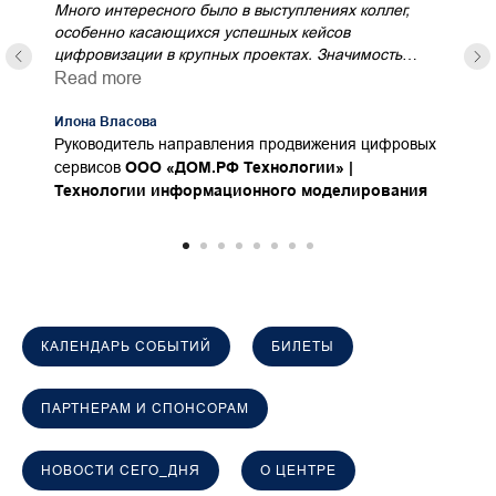
Много интересного было в выступлениях коллег,
особенно касающихся успешных кейсов
цифровизации в крупных проектах. Значимость
данного мероприятия сложно переоценить: оно
Read more
позволяет нам обмениваться опытом и
формировать единые подходы к цифровой
Илона Власова
трансформации в отрасли, что, безусловно,
Руководитель направления продвижения цифровых
способствует повышению качества и эффективности
сервисов
ООО «ДОМ.РФ Технологии» |
строительных процессов.
Технологии информационного моделирования
Ежегодный бизнес-форум
«Цифровой
девелопмент-24»
КАЛЕНДАРЬ СОБЫТИЙ
БИЛЕТЫ
ПАРТНЕРАМ И СПОНСОРАМ
НОВОСТИ СЕГО_ДНЯ
О ЦЕНТРЕ