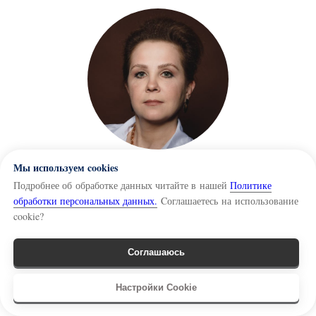
Мы используем cookies
Анна Жарова
Подробнее об обработке данных читайте в нашей
Политике
Эксперт
обработки персональных данных.
Cоглашаетесь на использование
Директор Центра исследований
cookie?
киберпространства Факультета права
Национального исследовательского
университета «Высшая школа экономики»
,
Соглашаюсь
д.ю.н, главный редактор журнала «
Journal of
Digital Technologies and Law»
, профессор
Связь
Финансового университета при Правительстве
Настройки Cookie
Российской Федерации