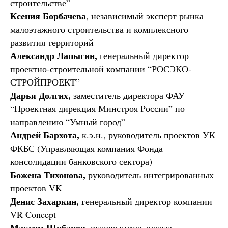
строительстве”
Ксения Борбачева
, независимый эксперт рынка
малоэтажного строительства и комплексного
развития территорий
Александр Лапыгин,
генеральный директор
проектно-строительной компании “РОСЭКО-
СТРОЙПРОЕКТ”
Дарья Долгих,
заместитель директора ФАУ
“Проектная дирекция Минстроя России” по
направлению “Умный город”
Андрей Бархота,
к.э.н., руководитель проектов УК
ФКБС (Управляющая компания Фонда
консолидации банковского сектора)
Божена Тихонова,
руководитель интегрированных
проектов VK
Денис Захаркин, г
енеральный директор компании
VR Concept
Максим Шибанов,
руководитель отдела